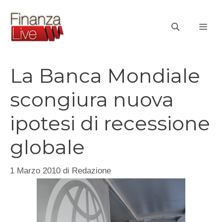
Vai
al
ME
contenuto
La Banca Mondiale
scongiura nuova
ipotesi di recessione
globale
1 Marzo 2010
di
Redazione