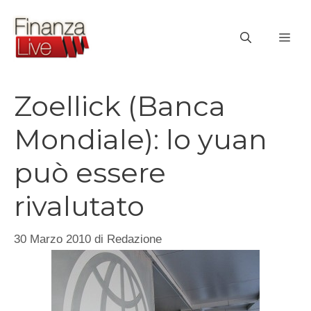
Vai
al
ME
contenuto
Zoellick (Banca
Mondiale): lo yuan
può essere
rivalutato
30 Marzo 2010
di
Redazione