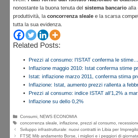
nonostante la buona tenuta del
sistema bancario
alla
produttività, la
concorrenza sleale
e la scarsa competi
tutta la sua evidenza.
Related Posts:
Prezzi al consumo: l'ISTAT conferma le stime
Inflazione maggio 2010: Istat conferma stime pr
Istat: inflazione marzo 2011, conferma stima pr
Inflazione: Istat, aumento prezzi rallenta a febb
Prezzi al consumo: indice ISTAT all'1,2% a ma
Inflazione su dello 0,2%
Categorie
Consumi
,
NEWS ECONOMIA
Tag
concorrenza sleale
,
inflazione
,
prezzi al consumo
,
recession
Sviluppo infrastrutturale: nuovi contratti in Libia per Impregil
FTSE Mib andamento Borse, i migliori e i peggiori di giorna