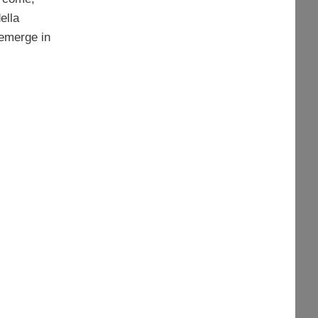
ella
 emerge in