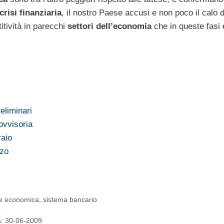
crisi finanziaria
, il nostro Paese accusi e non poco il calo d
tività in parecchi
settori dell’economia
che in queste fasi
…
eliminari
ovvisoria
raio
rzo
e economica
,
sistema bancario
o
ta: 30-06-2009