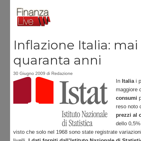
Vai
al
contenuto
Inflazione Italia: mai
quaranta anni
30 Giugno 2009
di
Redazione
In
Italia
i p
maggiore c
consumi
p
reso noto c
prezzi al
dello 0,5%
visto che solo nel 1968 sono state registrate variazion
livelli.
I dati forniti dall’Istituto Nazionale di Statist