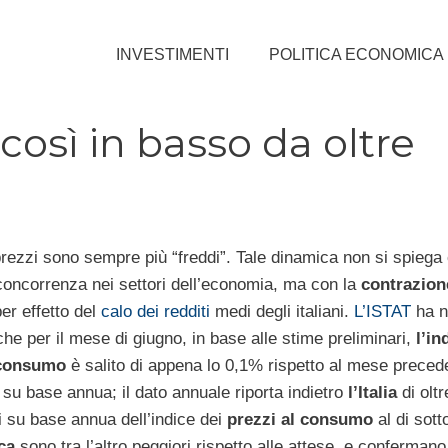
INVESTIMENTI
POLITICA ECONOMICA
 così in basso da oltre
rezzi sono sempre più “freddi”. Tale dinamica non si spiega 
oncorrenza nei settori dell’economia, ma con la
contrazion
er effetto del
calo dei redditi
medi degli italiani.
L’ISTAT
ha n
he per il mese di giugno, in base alle stime preliminari,
l’in
 consumo
è salito di appena lo 0,1% rispetto al mese preced
 su base annua; il dato annuale riporta indietro
l’Italia
di oltr
i su base annua dell’indice dei
prezzi al consumo
al di sotto
ica
sono tra l’altro peggiori rispetto alle attese, e conferman