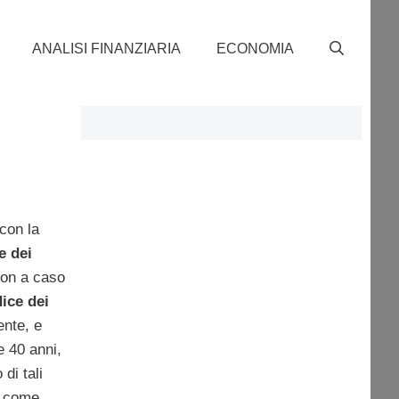
ANALISI FINANZIARIA
ECONOMIA
con la
e dei
on a caso
dice dei
ente, e
e 40 anni,
 di tali
o come,