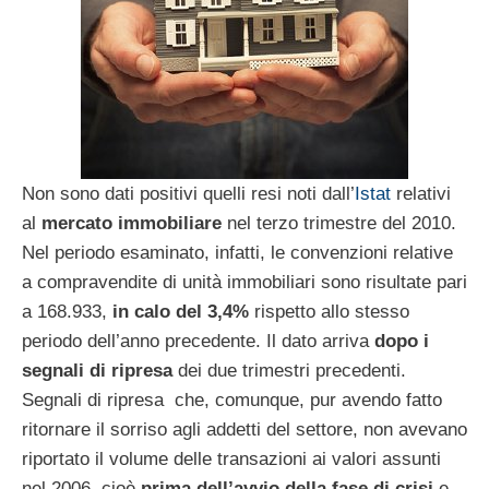
Non sono dati positivi quelli resi noti dall’
Istat
relativi
al
mercato immobiliare
nel terzo trimestre del 2010.
Nel periodo esaminato, infatti, le convenzioni relative
a compravendite di unità immobiliari sono risultate pari
a 168.933,
in calo del 3,4%
rispetto allo stesso
periodo dell’anno precedente. Il dato arriva
dopo i
segnali di ripresa
dei due trimestri precedenti.
Segnali di ripresa che, comunque, pur avendo fatto
ritornare il sorriso agli addetti del settore, non avevano
riportato il volume delle transazioni ai valori assunti
nel 2006, cioè
prima dell’avvio della fase di crisi
e