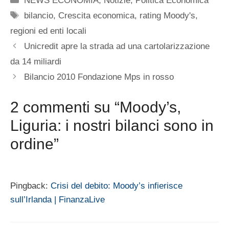
NEWS ECONOMIA
,
Notizie
,
Politica Economica
Tag
bilancio
,
Crescita economica
,
rating Moody's
,
regioni ed enti locali
Unicredit apre la strada ad una cartolarizzazione
da 14 miliardi
Bilancio 2010 Fondazione Mps in rosso
2 commenti su “Moody’s,
Liguria: i nostri bilanci sono in
ordine”
Pingback:
Crisi del debito: Moody’s infierisce
sull’Irlanda | FinanzaLive