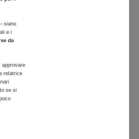
 – siano
li e i
rse da
i approvare
 relatrice
nari
to se si
 poco