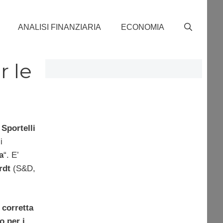
ANALISI FINANZIARIA
ECONOMIA
r le
i
Sportelli
i
a
“. E’
rdt
(S&D,
a
corretta
o per i