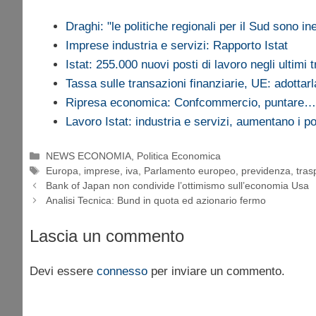
Draghi: "le politiche regionali per il Sud sono ine
Imprese industria e servizi: Rapporto Istat
Istat: 255.000 nuovi posti di lavoro negli ultimi t
Tassa sulle transazioni finanziarie, UE: adotta
Ripresa economica: Confcommercio, puntare…
Lavoro Istat: industria e servizi, aumentano i po
Categorie
NEWS ECONOMIA
,
Politica Economica
Tag
Europa
,
imprese
,
iva
,
Parlamento europeo
,
previdenza
,
tras
Bank of Japan non condivide l’ottimismo sull’economia Usa
Analisi Tecnica: Bund in quota ed azionario fermo
Lascia un commento
Devi essere
connesso
per inviare un commento.