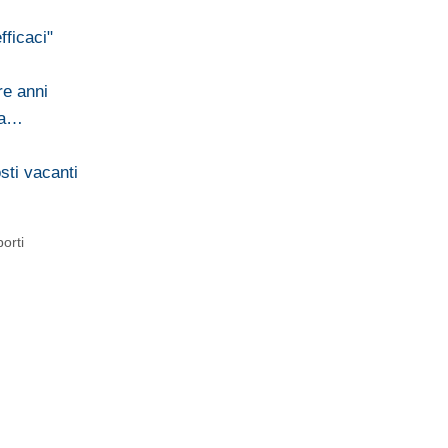
fficaci"
re anni
rla…
sti vacanti
porti