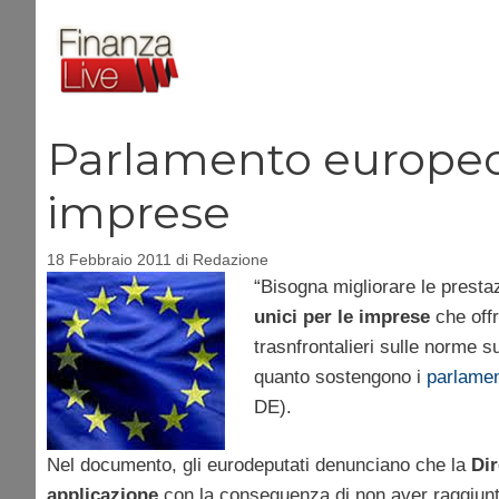
Vai
al
contenuto
Parlamento europeo, 
imprese
18 Febbraio 2011
di
Redazione
“Bisogna migliorare le prestaz
unici per le imprese
che offr
trasnfrontalieri sulle norme s
quanto sostengono i
parlamen
DE).
Nel documento, gli eurodeputati denunciano che la
Dir
applicazione
con la conseguenza di non aver raggiunto