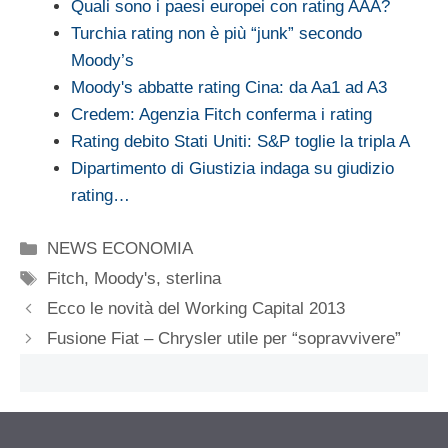
Quali sono i paesi europei con rating AAA?
Turchia rating non è più “junk” secondo
Moody’s
Moody's abbatte rating Cina: da Aa1 ad A3
Credem: Agenzia Fitch conferma i rating
Rating debito Stati Uniti: S&P toglie la tripla A
Dipartimento di Giustizia indaga su giudizio
rating…
Categorie
NEWS ECONOMIA
Tag
Fitch
,
Moody's
,
sterlina
Ecco le novità del Working Capital 2013
Fusione Fiat – Chrysler utile per “sopravvivere”