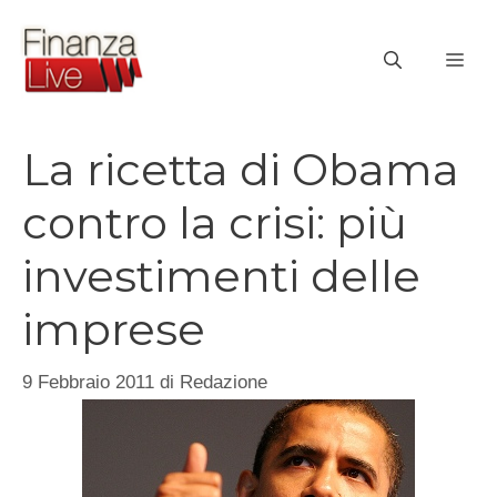
Vai
al
ME
contenuto
La ricetta di Obama
contro la crisi: più
investimenti delle
imprese
9 Febbraio 2011
di
Redazione