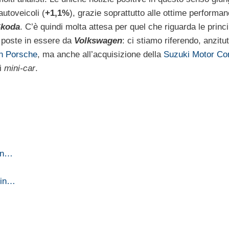
autoveicoli (
+1,1%
), grazie soprattutto alle ottime performan
koda
. C’è quindi molta attesa per quel che riguarda le princi
 poste in essere da
Volkswagen
: ci stiamo riferendo, anzitut
on Porsche
, ma anche all’acquisizione della
Suzuki Motor Cor
di
mini-car
.
 in…
 in…