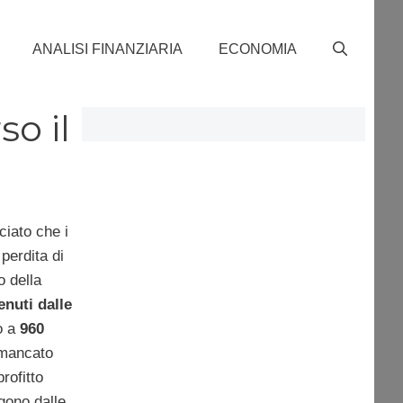
ANALISI FINANZIARIA
ECONOMIA
o il
ciato che i
 perdita di
o della
enuti dalle
no a
960
 mancato
rofitto
gono dalle