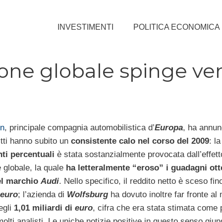
INVESTIMENTI
POLITICA ECONOMICA
ne globale spinge vers
n
, principale compagnia automobilistica d’
Europa
, ha annun
itti hanno subito un
consistente calo nel corso del 2009
: la
ti percentuali
è stata sostanzialmente provocata dall’effett
 globale, la quale
ha letteralmente “eroso” i guadagni
ott
el marchio
Audi
. Nello specifico, il reddito netto è sceso fi
euro
; l’azienda di
Wolfsburg
ha dovuto inoltre far fronte al
egli
1,01 miliardi di
euro
, cifra che era stata stimata come p
olti analisti. Le uniche notizie positive in questo senso giun