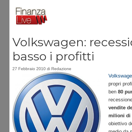
Vai
al
contenuto
Volkswagen: recessio
basso i profitti
27 Febbraio 2010
di
Redazione
Volkswage
propri prof
ben
80 pun
recessione
vendite d
milioni di
obiettivo d
medio da m