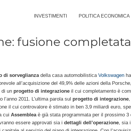
INVESTIMENTI
POLITICA ECONOMICA
he: fusione completat
o di sorveglianza
della casa automobilistica
Volkswagen
ha
orevole all’acquisizione del 49,9% delle azioni della Porsche
o di un
progetto di integrazione
il cui completamento è co
o l’anno 2011. L’ultima parola sul
progetto di integrazione
,
ne il cui controvalore è stimato in ben 3,9 miliardi euro, spe
la cui
Assemblea
è già stata programmata per il prossimo 3
ranno essere approvati sia i
dettagli dell’operazione
, sia 
capitale al servizio del piano di integrazione. Con l’acquisiz