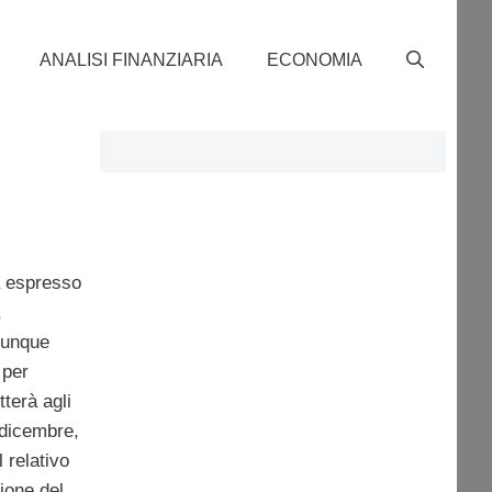
ANALISI FINANZIARIA
ECONOMIA
a
 espresso
,
munque
 per
tterà agli
 dicembre,
il relativo
ione del