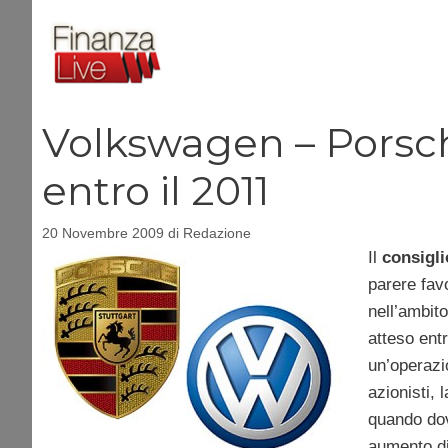
Vai
al
contenuto
Volkswagen – Porsc
entro il 2011
20 Novembre 2009
di
Redazione
Il
consigli
parere fav
nell’ambit
atteso entr
un’operazio
azionisti, 
quando dov
aumento di 