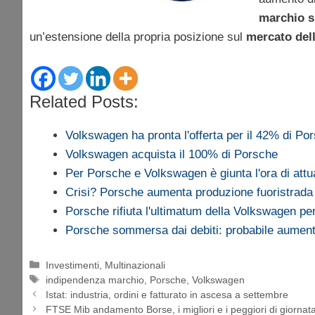
marchio s
un’estensione della propria posizione sul
mercato del
Related Posts:
Volkswagen ha pronta l'offerta per il 42% di Po
Volkswagen acquista il 100% di Porsche
Per Porsche e Volkswagen è giunta l'ora di att
Crisi? Porsche aumenta produzione fuoristrada
Porsche rifiuta l'ultimatum della Volkswagen per
Porsche sommersa dai debiti: probabile aumento
Categorie
Investimenti
,
Multinazionali
Tag
indipendenza marchio
,
Porsche
,
Volkswagen
Istat: industria, ordini e fatturato in ascesa a settembre
FTSE Mib andamento Borse, i migliori e i peggiori di giorna