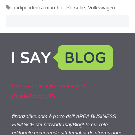
Tag
indipendenza marchio
,
Porsche
,
Volkswagen
Dichiarazione sulla Privacy (UE)
Cookie Policy (UE)
finanzalive.com è parte dell' AREA BUSINESS
FINANCE del network IsayBlog! la cui rete
editoriale comprende siti tematici di informazione