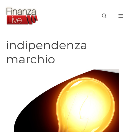
Vai
al
ME
contenuto
indipendenza
marchio