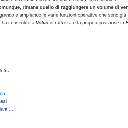
 comunque, rimane quello di raggiungere un volume di ve
egrando e ampliando le varie funzioni operative che sono già 
10 ha consentito a
Volvo
di rafforzare la propria posizione in
ne a…
ina
nesi
pianti…