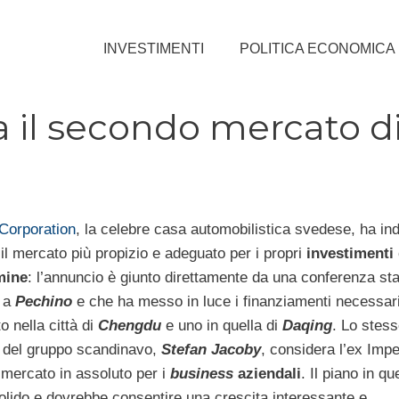
INVESTIMENTI
POLITICA ECONOMICA
ta il secondo mercato d
Corporation
, la celebre casa automobilistica svedese, ha ind
il mercato più propizio e adeguato per i propri
investimenti
mine
: l’annuncio è giunto direttamente da una conferenza s
a a
Pechino
e che ha messo in luce i finanziamenti necessar
o nella città di
Chengdu
e uno in quella di
Daqing
. Lo stess
 del gruppo scandinavo,
Stefan Jacoby
, considera l’ex Imp
 mercato in assoluto per i
business
aziendali
. Il piano in q
solido e dovrebbe consentire una crescita interessante e