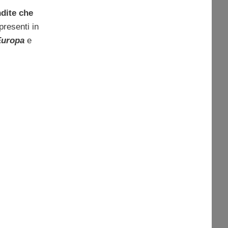
ndite che
presenti in
Europa
e