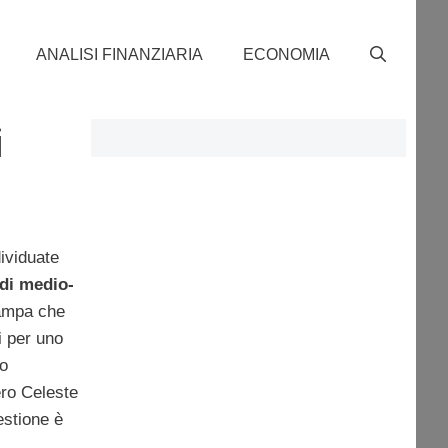
ANALISI FINANZIARIA
ECONOMIA
i
ividuate
 di medio-
tampa che
i per uno
o
ero Celeste
uestione è