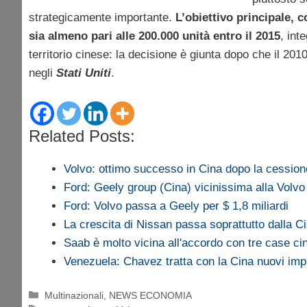
strategicamente importante.
L’obiettivo principale,
sia almeno pari alle 200.000 unità entro il 2015
, int
territorio cinese: la decisione è giunta dopo che il 20
negli
Stati Uniti
.
Related Posts:
Volvo: ottimo successo in Cina dopo la cessio
Ford: Geely group (Cina) vicinissima alla Volvo
Ford: Volvo passa a Geely per $ 1,8 miliardi
La crescita di Nissan passa soprattutto dalla C
Saab è molto vicina all'accordo con tre case ci
Venezuela: Chavez tratta con la Cina nuovi im
Categorie
Multinazionali
,
NEWS ECONOMIA