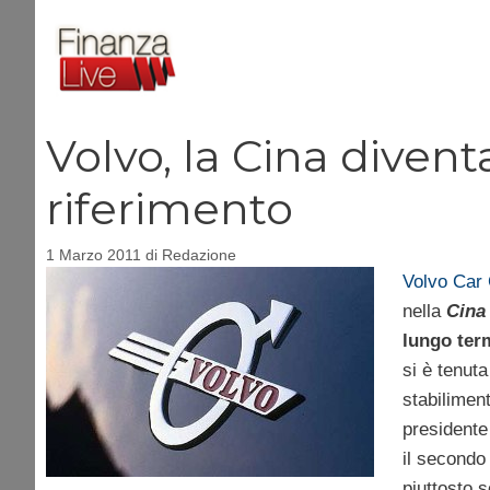
Vai
al
contenuto
Volvo, la Cina diven
riferimento
1 Marzo 2011
di
Redazione
Volvo Car 
nella
Cina
lungo ter
si è tenut
stabiliment
presidente
il secondo
piuttosto 