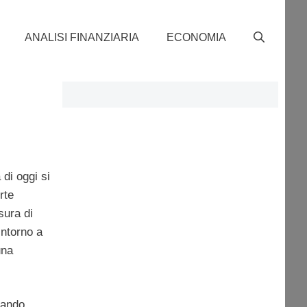
ANALISI FINANZIARIA
ECONOMIA
di oggi si
rte
sura di
intorno a
una
dando