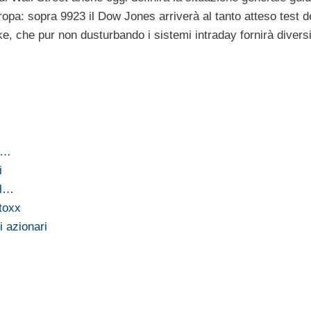
ropa: sopra 9923 il Dow Jones arriverà al tanto atteso test d
e, che pur non dusturbando i sistemi intraday fornirà diversi
li…
i
il…
stoxx
i azionari