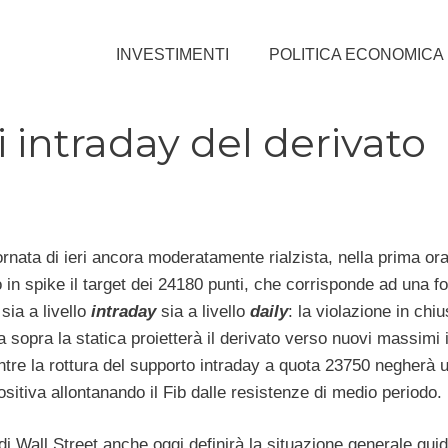
INVESTIMENTI
POLITICA ECONOMICA
li intraday del derivato
rnata di ieri ancora moderatamente rialzista, nella prima ora 
 in spike il target dei 24180 punti, che corrisponde ad una fo
sia a livello
intraday
sia a livello
daily
: la violazione in chiu
a sopra la statica proietterà il derivato verso nuovi massimi 
tre la rottura del supporto intraday a quota 23750 negherà 
sitiva allontanando il Fib dalle resistenze di medio periodo.
di Wall Street anche oggi definirà la situazione generale gui