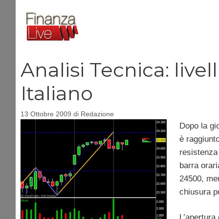
Vai
al
contenuto
Analisi Tecnica: livel
Italiano
13 Ottobre 2009
di
Redazione
Dopo la gio
è raggiunto
resistenza 
barra orari
24500, men
chiusura po
L’apertura 