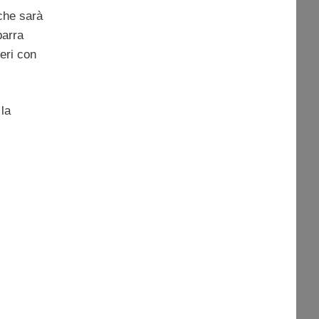
che sarà
barra
ieri con
 la