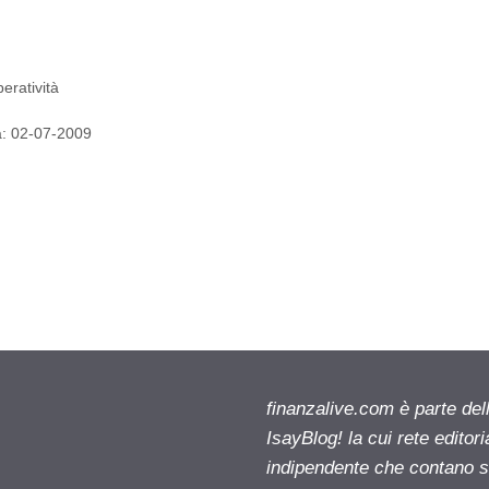
peratività
ta: 02-07-2009
finanzalive.com è parte d
IsayBlog! la cui rete editor
indipendente che contano su