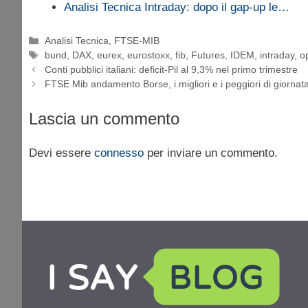
Analisi Tecnica Intraday: dopo il gap-up le…
Categorie
Analisi Tecnica
,
FTSE-MIB
Tag
bund
,
DAX
,
eurex
,
eurostoxx
,
fib
,
Futures
,
IDEM
,
intraday
,
o
Conti pubblici italiani: deficit-Pil al 9,3% nel primo trimestre
FTSE Mib andamento Borse, i migliori e i peggiori di giorna
Lascia un commento
Devi essere
connesso
per inviare un commento.