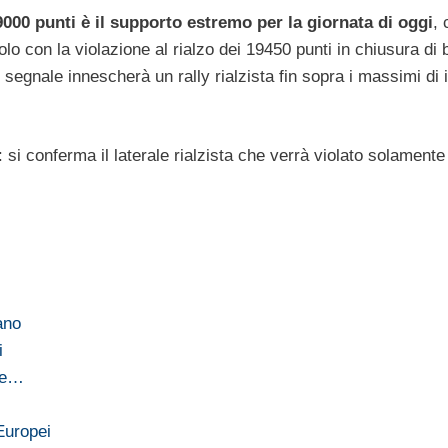
000 punti è il supporto estremo per la giornata di oggi
, 
lo con la violazione al rialzo dei 19450 punti in chiusura di 
e segnale innescherà un rally rialzista fin sopra i massimi di 
i: si conferma il laterale rialzista che verrà violato solamente
iano
i
one…
 Europei