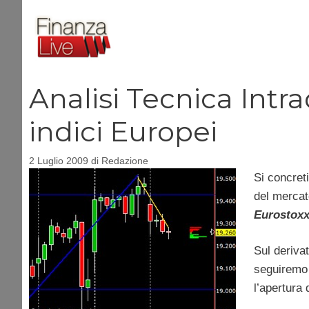
Vai
al
contenuto
Analisi Tecnica Intra
indici Europei
2 Luglio 2009
di
Redazione
Si concreti
del merca
Eurostox
Sul derivat
seguiremo 
l’apertura 