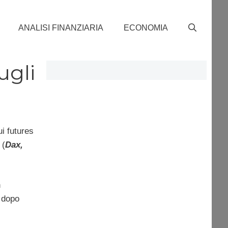
ANALISI FINANZIARIA
ECONOMIA
ugli
ui futures
 (
Dax,
n
 dopo