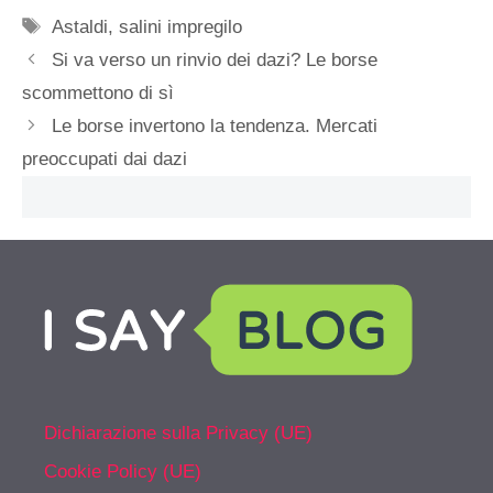
Tag
Astaldi
,
salini impregilo
Si va verso un rinvio dei dazi? Le borse
scommettono di sì
Le borse invertono la tendenza. Mercati
preoccupati dai dazi
Dichiarazione sulla Privacy (UE)
Cookie Policy (UE)