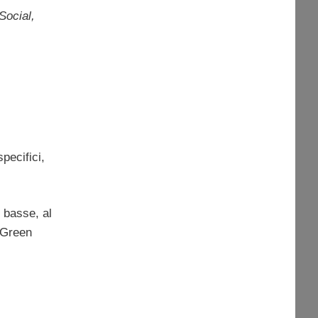
Social,
pecifici,
 basse, al
l Green