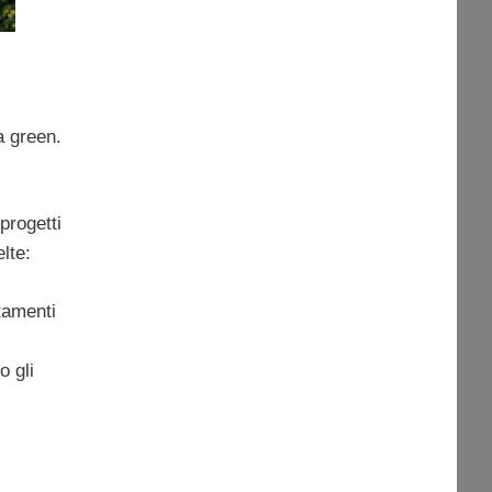
a green.
progetti
lte:
ttamenti
o gli