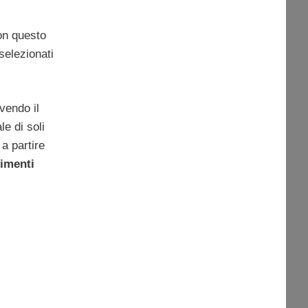
Con questo
 selezionati
vendo il
e di soli
a partire
timenti