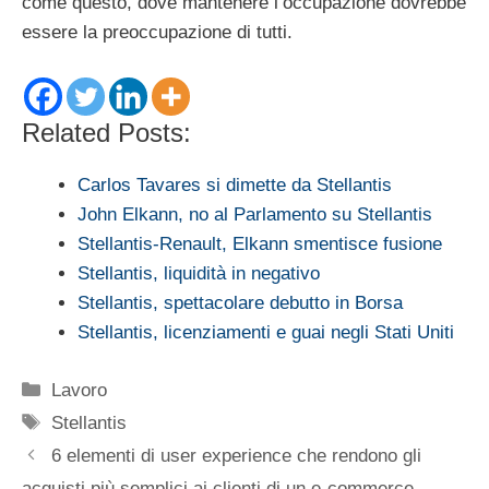
come questo, dove mantenere l’occupazione dovrebbe
essere la preoccupazione di tutti.
Related Posts:
Carlos Tavares si dimette da Stellantis
John Elkann, no al Parlamento su Stellantis
Stellantis-Renault, Elkann smentisce fusione
Stellantis, liquidità in negativo
Stellantis, spettacolare debutto in Borsa
Stellantis, licenziamenti e guai negli Stati Uniti
Categorie
Lavoro
Tag
Stellantis
6 elementi di user experience che rendono gli
acquisti più semplici ai clienti di un e-commerce