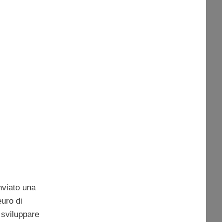
inviato una
euro di
e sviluppare