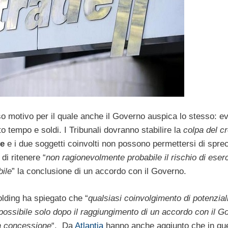
o motivo per il quale anche il Governo auspica lo stesso: ev
to tempo e soldi. I Tribunali dovranno stabilire la
colpa del cr
le
e i due soggetti coinvolti non possono permettersi di spre
di ritenere “
non ragionevolmente probabile il rischio di eserc
ile
” la conclusione di un accordo con il Governo.
olding ha spiegato che “
qualsiasi coinvolgimento di potenzial
possibile solo dopo il raggiungimento di un accordo con il G
la concessione
“. Da
Atlantia
hanno anche aggiunto che in qu