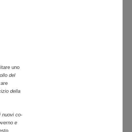
itare uno
ollo del
care
izio della
i nuovi co-
overno e
esto