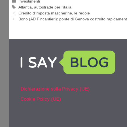
Categorie
Investimenti
Tag
Atlantia
,
autostrade per l'italia
Credito d’imposta mascherine, le regole
Bono (AD Fincantieri): ponte di Genova costruito rapidament
Dichiarazione sulla Privacy (UE)
Cookie Policy (UE)