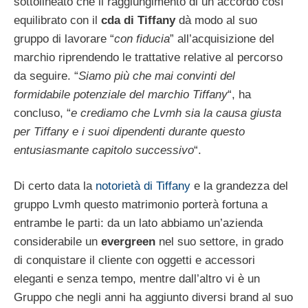
sottolineato che il raggiungimento di un accordo così
equilibrato con il
cda di Tiffany
dà modo al suo
gruppo di lavorare “
con fiducia
” all’acquisizione del
marchio riprendendo le trattative relative al percorso
da seguire. “
Siamo più che mai convinti del
formidabile potenziale del marchio Tiffany
“, ha
concluso, “
e crediamo che Lvmh sia la causa giusta
per Tiffany e i suoi dipendenti durante questo
entusiasmante capitolo successivo
“.
Di certo data la
notorietà di Tiffany
e la grandezza del
gruppo Lvmh questo matrimonio porterà fortuna a
entrambe le parti: da un lato abbiamo un’azienda
considerabile un
evergreen
nel suo settore, in grado
di conquistare il cliente con oggetti e accessori
eleganti e senza tempo, mentre dall’altro vi è un
Gruppo che negli anni ha aggiunto diversi brand al suo