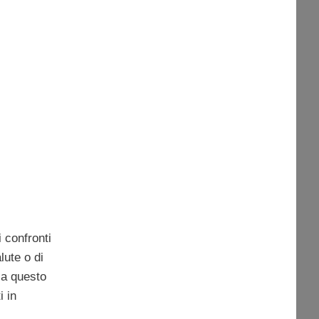
 confronti
alute o di
 a questo
i in