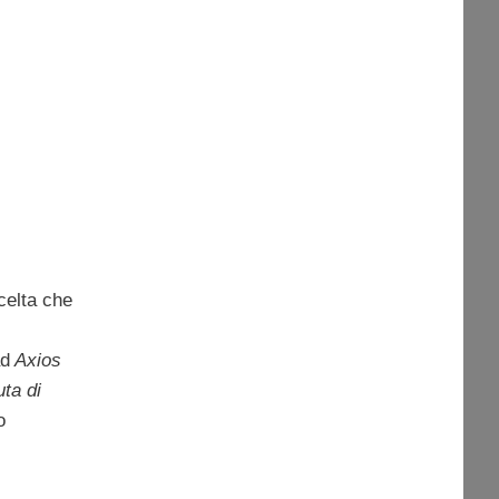
celta che
ad
Axios
uta di
o