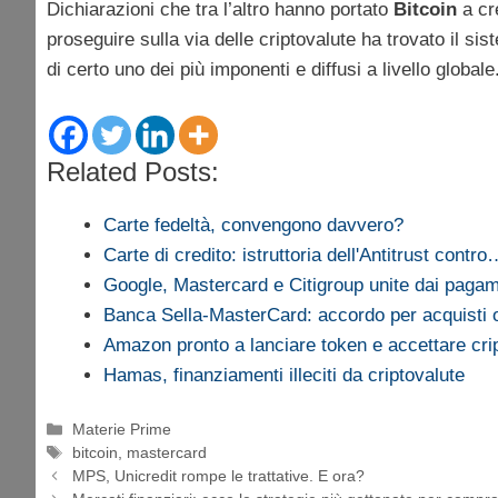
Dichiarazioni che tra l’altro hanno portato
Bitcoin
a cr
proseguire sulla via delle criptovalute ha trovato il si
di certo uno dei più imponenti e diffusi a livello globa
Related Posts:
Carte fedeltà, convengono davvero?
Carte di credito: istruttoria dell'Antitrust contr
Google, Mastercard e Citigroup unite dai paga
Banca Sella-MasterCard: accordo per acquisti 
Amazon pronto a lanciare token e accettare cri
Hamas, finanziamenti illeciti da criptovalute
Categorie
Materie Prime
Tag
bitcoin
,
mastercard
MPS, Unicredit rompe le trattative. E ora?