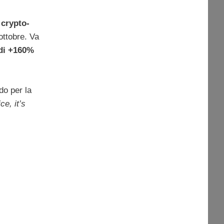
n
crypto-
ottobre. Va
 di +160%
do per la
ce, it’s