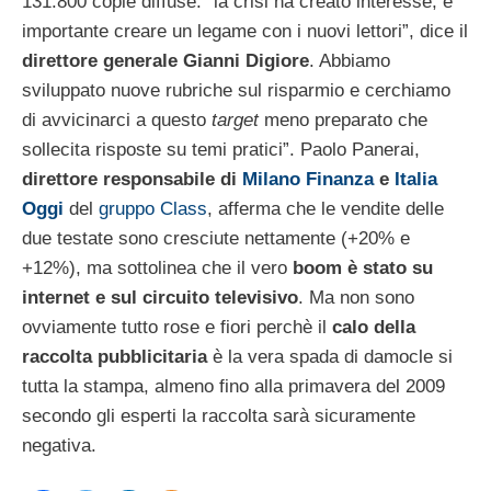
131.800 copie diffuse: “la crisi ha creato interesse, è
importante creare un legame con i nuovi lettori”, dice il
direttore generale Gianni Digiore
. Abbiamo
sviluppato nuove rubriche sul risparmio e cerchiamo
di avvicinarci a questo
target
meno preparato che
sollecita risposte su temi pratici”. Paolo Panerai,
direttore responsabile di
Milano Finanza
e
Italia
Oggi
del
gruppo Class
, afferma che le vendite delle
due testate sono cresciute nettamente (+20% e
+12%), ma sottolinea che il vero
boom è stato su
internet e sul circuito televisivo
. Ma non sono
ovviamente tutto rose e fiori perchè il
calo della
raccolta pubblicitaria
è la vera spada di damocle si
tutta la stampa, almeno fino alla primavera del 2009
secondo gli esperti la raccolta sarà sicuramente
negativa.