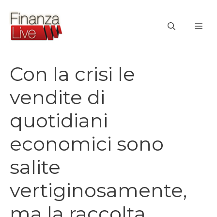
Vai
al
ME
contenuto
Con la crisi le
vendite di
quotidiani
economici sono
salite
vertiginosamente,
ma la raccolta