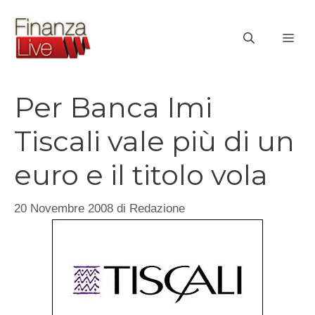
Vai
al
ME
contenuto
Per Banca Imi
Tiscali vale più di un
euro e il titolo vola
20 Novembre 2008
di
Redazione