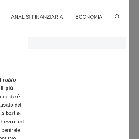
ANALISI FINANZIARIA
ECONOMIA
o
il
rublo
o
il più
dimento è
ausato dal
a barile
.
d
euro
, ed
 centrale
entuale.