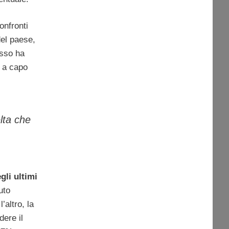
onfronti
del paese,
usso ha
, a capo
lta che
gli ultimi
uto
l’altro, la
dere il