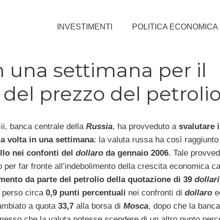
INVESTIMENTI
POLITICA ECONOMICA
n una settimana per il
 del prezzo del petroli
i, banca centrale della
Russia
, ha provveduto a
svalutare 
za volta in una settimana
: la valuta russa ha così raggiunt
llo nei confonti del
dollaro
da gennaio 2006
. Tale provve
o per far fronte all’indebolimento della crescita economica c
mento da parte del petrolio della quotazione di 39
dollari
 perso circa
0,9 punti percentuali
nei confronti di
dollaro
e
ambiato a quota
33,7
alla borsa di
Mosca
, dopo che la banca
esso che la valuta potesse scendere di un altro punto perc