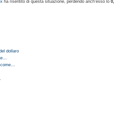
ex
ha risentito di questa situazione, perdendo anch’esso lo
0
del dollaro
 Le…
an come…
…