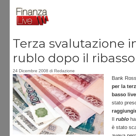
Vai
al
contenuto
Terza svalutazione i
rublo dopo il ribasso
24 Dicembre 2008
di
Redazione
Bank Rossi
per la ter
basso live
stato pres
raggiungi
Il
rublo
ha
è stato sc
aveva perm