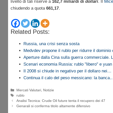
livello di tali riserve a
162,7 miliardi di
dollari
. Il
Mic
chiudendo a quota
661,17
.
Related Posts:
Russia, una crisi senza sosta
Medvdev propone il rublo per ridurre il dominio 
Aperture dalla Cina sulla guerra commerciale.
Scenari economia Russia: rublo "libero" e yu
Il 2008 si chiude in negativo per il dollaro nei…
Continua il calo del peso messicano: la banca
Categorie
Mercati Valutari
,
Notizie
Tag
rublo
Analisi Tecnica: Crude Oil future tenta il recupero dei 47
Genarali si conferma titolo altamente difensivo