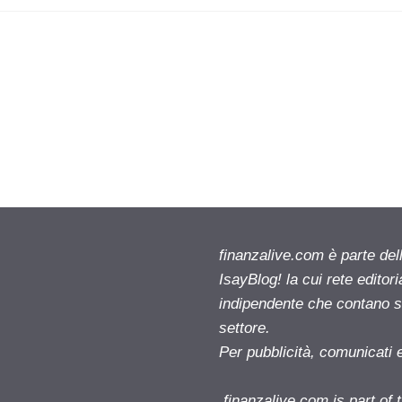
finanzalive.com è parte d
IsayBlog! la cui rete editor
indipendente che contano su
settore.
Per pubblicità, comunicati 
finanzalive.com is part o