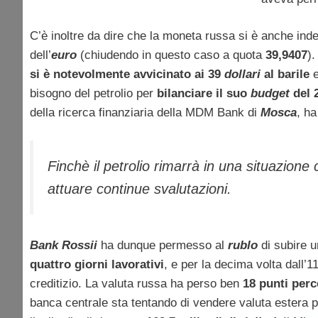
C’è inoltre da dire che la moneta russa si è anche inde
dell’
euro
(chiudendo in questo caso a quota
39,9407
).
si è notevolmente avvicinato ai 39
dollari
al barile
e
bisogno del petrolio per
bilanciare il suo
budget
del 
della ricerca finanziaria della MDM Bank di
Mosca
, h
Finchè il petrolio rimarrà in una situazione
attuare continue svalutazioni.
Bank Rossii
ha dunque permesso al
rublo
di subire u
quattro giorni lavorativi
, e per la decima volta dall’1
creditizio. La valuta russa ha perso ben
18 punti perc
banca centrale sta tentando di vendere valuta estera p