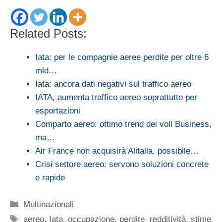
Related Posts:
Iata: per le compagnie aeree perdite per oltre 6
mld…
Iata: ancora dati negativi sul traffico aereo
IATA, aumenta traffico aereo soprattutto per
esportazioni
Comparto aereo: ottimo trend dei voli Business,
ma…
Air France non acquisirà Alitalia, possibile…
Crisi settore aereo: servono soluzioni concrete
e rapide
Categorie
Multinazionali
Tag
aereo
,
Iata
,
occupazione
,
perdite
,
redditività
,
stime