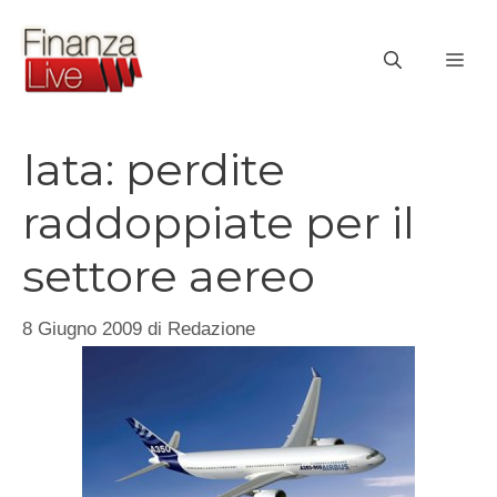
Vai
al
ME
contenuto
Iata: perdite
raddoppiate per il
settore aereo
8 Giugno 2009
di
Redazione