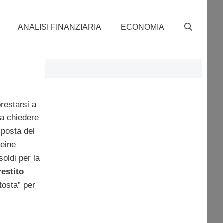
ANALISI FINANZIARIA
ECONOMIA
estarsi a
 a chiedere
sposta del
meine
oldi per la
restito
tosta” per