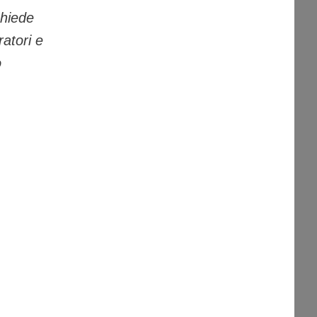
chiede
ratori e
o