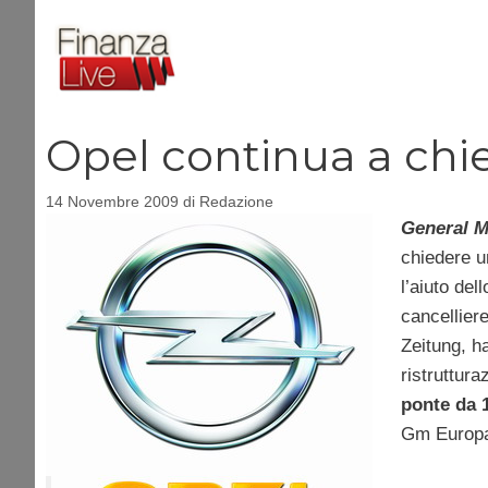
Vai
al
contenuto
Opel continua a chie
14 Novembre 2009
di
Redazione
General 
chiedere 
l’aiuto del
cancellier
Zeitung, h
ristruttura
ponte da 1
Gm Europa,