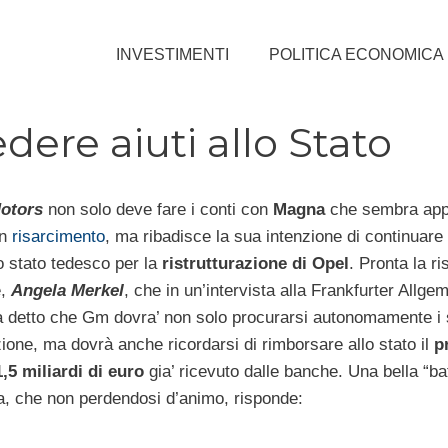
INVESTIMENTI
POLITICA ECONOMICA
dere aiuti allo Stato
Motors
non solo deve fare i conti con
Magna
che sembra appr
un
risarcimento
, ma ribadisce la sua intenzione di continuare
lo stato tedesco per la
ristrutturazione di Opel
. Pronta la ri
e,
Angela Merkel
, che in un’intervista alla Frankfurter Allge
a detto che Gm dovra’ non solo procurarsi autonomamente i s
zione, ma dovrà anche ricordarsi di rimborsare allo stato il
p
,5 miliardi di euro
gia’ ricevuto dalle banche. Una bella “ba
 che non perdendosi d’animo, risponde: