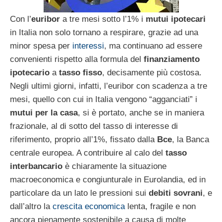
Con l’
euribor
a tre mesi sotto l’1% i
mutui ipotecari
in Italia non solo tornano a respirare, grazie ad una
minor spesa per
interessi
, ma continuano ad essere
convenienti rispetto alla formula del
finanziamento
ipotecario
a
tasso fisso
, decisamente più costosa.
Negli ultimi giorni, infatti, l’euribor con scadenza a tre
mesi, quello con cui in Italia vengono “agganciati” i
mutui per la casa
, si è portato, anche se in maniera
frazionale, al di sotto del tasso di interesse di
riferimento, proprio all’1%, fissato dalla
Bce
, la Banca
centrale europea. A contribuire al calo del
tasso
interbancario
è chiaramente la situazione
macroeconomica e congiunturale in Eurolandia, ed in
particolare da un lato le pressioni sui
debiti sovrani
, e
dall’altro la
crescita economica
lenta, fragile e non
ancora pienamente sostenibile a causa di molte