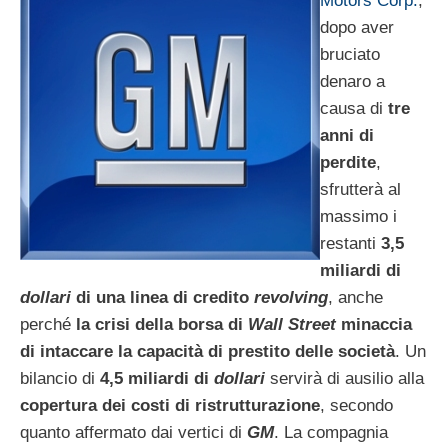
Motors Corp.
,
dopo aver
bruciato
denaro a
causa di
tre
anni di
perdite
,
sfrutterà al
massimo i
restanti
3,5
miliardi di
dollari
di una linea di credito
revolving
, anche
perché
la crisi della borsa di
Wall Street
minaccia
di intaccare la capacità di prestito delle società
. Un
bilancio di
4,5 miliardi di
dollari
servirà di ausilio alla
copertura dei costi di ristrutturazione
, secondo
quanto affermato dai vertici di
GM
. La compagnia