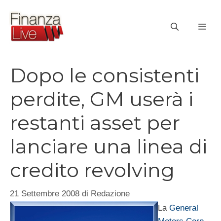
Vai
al
ME
contenuto
Dopo le consistenti
perdite, GM userà i
restanti asset per
lanciare una linea di
credito revolving
21 Settembre 2008
di
Redazione
La
General