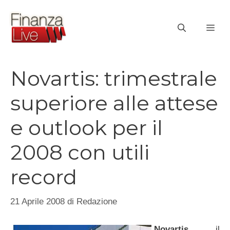
Vai
al
ME
contenuto
Novartis: trimestrale
superiore alle attese
e outlook per il
2008 con utili
record
21 Aprile 2008
di
Redazione
Novartis
, il