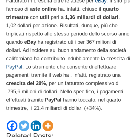
Fatturato in crescita oltre le attese per
eBay
. Il sito più
famoso di
aste online
ha, infatti, chiuso il
quarto
trimestre
con
utili
pari a
1,36 miliardi di dollari
,
1,02 dollari per azione. Risultati, dunque, più che
triplicati rispetto allo stesso periodo dello scorso anno
quando
eBay
ha registrato utili per 367 milioni di
dollari. Ad incidere sul buon andamento della società
californiana ha contribuito indubbiamente la crescita di
PayPal
. Lo strumento che consente di effettuare
pagamenti tramite il web ha , infatti, registrato una
crescita del 28%
, per un fatturato complessivo di
795,6 milioni di dollari. Nello specifico, i pagamenti
effettuati tramite
PayPal
hanno toccato, nel quarto
trimestre, i 21.4 miliardi di dollari (+34%).
Related Posts: