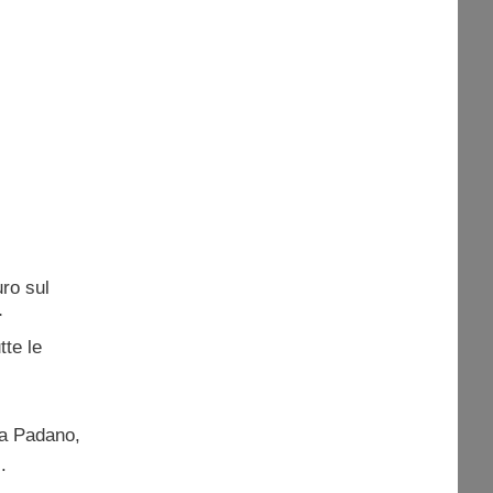
uro sul
r
tte le
na Padano,
.