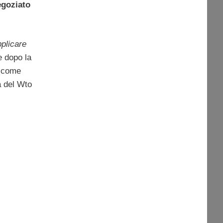
egoziato
pplicare
e dopo la
i come
a del Wto