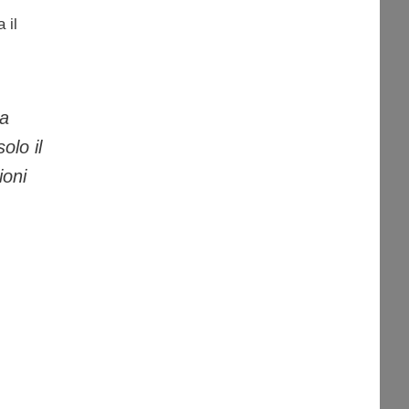
 il
la
olo il
ioni