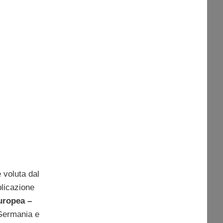
 voluta dal
blicazione
uropea –
 Germania e