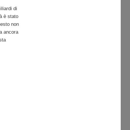
liardi di
à è stato
questo non
sa ancora
sta