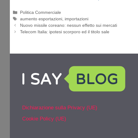
Categorie
Politica Commerciale
Tag
aumento esportazioni
,
importazioni
Nuovo missile coreano: nessun effetto sui mercati
Telecom Italia: ipotesi scorporo ed il titolo sale
Dichiarazione sulla Privacy (UE)
Cookie Policy (UE)