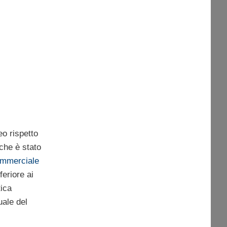
eo rispetto
 che è stato
mmerciale
feriore ai
tica
uale del