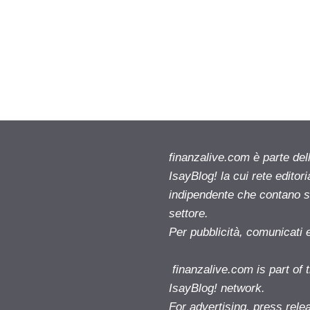
finanzalive.com è parte d
IsayBlog! la cui rete editor
indipendente che contano su
settore.
Per pubblicità, comunicati 
finanzalive.com is part o
IsayBlog! network.
For advertising, press rele