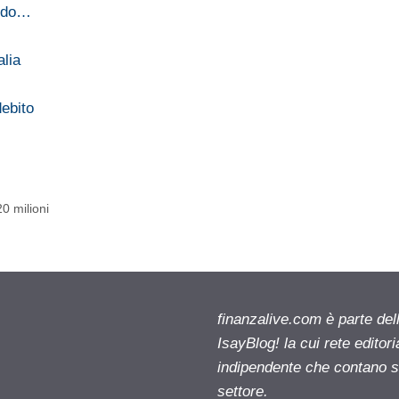
ondo…
alia
debito
0 milioni
finanzalive.com è parte d
IsayBlog! la cui rete editor
indipendente che contano su
settore.