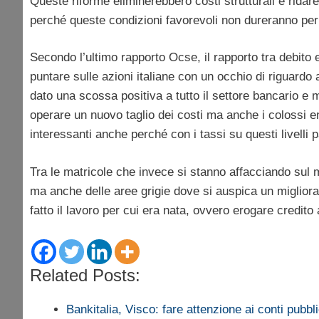
Queste riforme eliminerebbero costi strutturali e ridareb
perché queste condizioni favorevoli non dureranno pe
Secondo l’ultimo rapporto Ocse, il rapporto tra debito
puntare sulle azioni italiane con un occhio di riguardo 
dato una scossa positiva a tutto il settore bancario e
operare un nuovo taglio dei costi ma anche i colossi en
interessanti anche perché con i tassi su questi livell
Tra le matricole che invece si stanno affacciando sul 
ma anche delle aree grigie dove si auspica un miglio
fatto il lavoro per cui era nata, ovvero erogare credito
Related Posts:
Bankitalia, Visco: fare attenzione ai conti pubbli