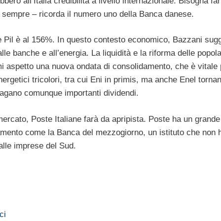
bero all’Italia credibilità a livello internazionale. Bisogna f
r sempre – ricorda il numero uno della Banca danese.
 e Pil è al 156%. In questo contesto economico, Bazzani sugg
alle banche e all’energia. La liquidità e la riforma delle popo
 mi aspetto una nuova ondata di consolidamento, che è vitale 
ergetici tricolori, tra cui Eni in primis, ma anche Enel torna
i pagano comunque importanti dividendi.
mercato, Poste Italiane farà da apripista. Poste ha un grande
ramento come la Banca del mezzogiorno, un istituto che non 
 alle imprese del Sud.
ci