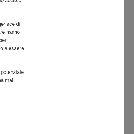
arlo adesso
erisce di
lare hanno
per
no a essere
 potenziale
ha mai