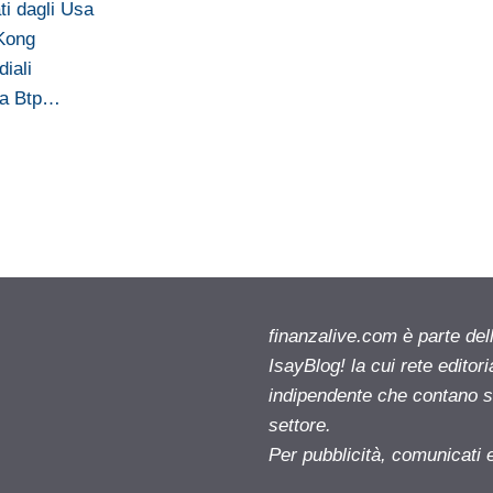
ti dagli Usa
 Kong
iali
ra Btp…
finanzalive.com è parte d
IsayBlog! la cui rete editor
indipendente che contano su
settore.
Per pubblicità, comunicati 