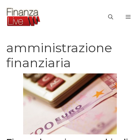
Vai
al
ME
contenuto
amministrazione
finanziaria