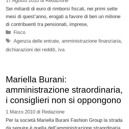
17 Agosto 2010
di
Redazione
Sei miliardi di euro di rimborsi fiscali, nei primi sette
mesi di quest’anno, erogati a favore di ben un milione
di contribuenti tra pensionati, imprese,
Categorie
Fisco
Tag
Agenzia delle entrate
,
amministrazione finanziaria
,
dichiarazioni dei redditi
,
iva
Mariella Burani:
amministrazione straordinaria,
i consiglieri non si oppongono
1 Marzo 2010
di
Redazione
Per la società Mariella Burani Fashion Group la strada
da seguire è quella dell’amministrazione straordinaria