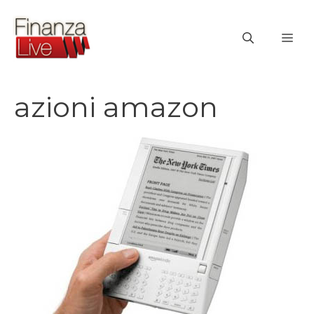
Vai
al
ME
contenuto
azioni amazon