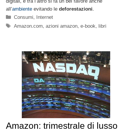
digitali, e tra l’altro si fa un bel favore anche
all’
ambiente
evitando le
deforestazioni
.
Categorie
Consumi
,
Internet
Tag
Amazon.com
,
azioni amazon
,
e-book
,
libri
Amazon: trimestrale di lusso