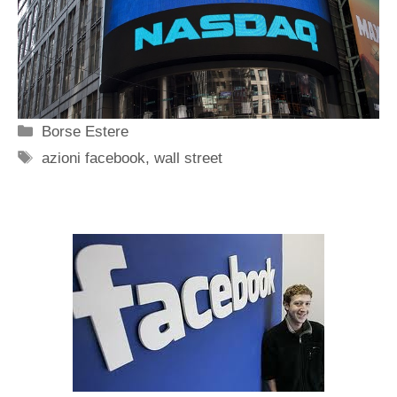
Categorie
Borse Estere
Tag
azioni facebook
,
wall street