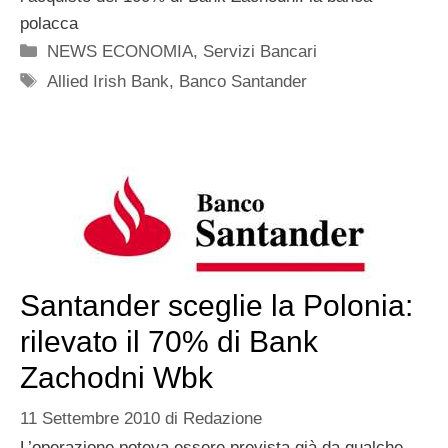
polacca
Categorie
NEWS ECONOMIA
,
Servizi Bancari
Tag
Allied Irish Bank
,
Banco Santander
Santander sceglie la Polonia:
rilevato il 70% di Bank
Zachodni Wbk
11 Settembre 2010
di
Redazione
L’operazione poteva essere prevista già da qualche