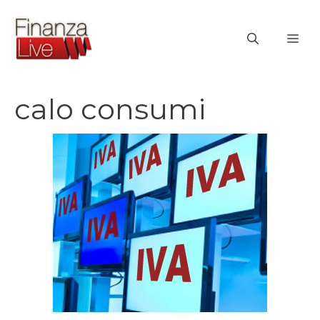
Vai
al
ME
contenuto
calo consumi