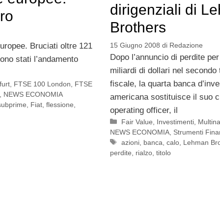
dirigenziali di 
uro
Brothers
uropee. Bruciati oltre 121
15 Giugno 2008
di
Redazione
Dopo l’annuncio di perdite per
 sono stati l’andamento
miliardi di dollari nel secondo
fiscale, la quarta banca d’inv
urt
,
FTSE 100 London
,
FTSE
,
NEWS ECONOMIA
americana sostituisce il suo c
 subprime
,
Fiat
,
flessione
,
operating officer, il
Categorie
Fair Value
,
Investimenti
,
Multina
NEWS ECONOMIA
,
Strumenti Fina
Tag
azioni
,
banca
,
calo
,
Lehman Bro
perdite
,
rialzo
,
titolo