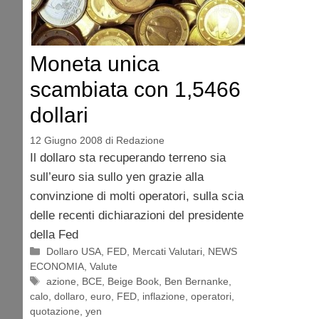
Moneta unica
scambiata con 1,5466
dollari
12 Giugno 2008
di
Redazione
Il dollaro sta recuperando terreno sia
sull’euro sia sullo yen grazie alla
convinzione di molti operatori, sulla scia
delle recenti dichiarazioni del presidente
della Fed
Categorie
Dollaro USA
,
FED
,
Mercati Valutari
,
NEWS
ECONOMIA
,
Valute
Tag
azione
,
BCE
,
Beige Book
,
Ben Bernanke
,
calo
,
dollaro
,
euro
,
FED
,
inflazione
,
operatori
,
quotazione
,
yen