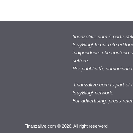
finanzalive.com è parte d
IsayBlog! la cui rete editor
indipendente che contano su
settore.
Per pubblicità, comunicati 
finanzalive.com is part o
IsayBlog! network.
For advertising, press rele
Finanzalive.com © 2026. All right reserverd.