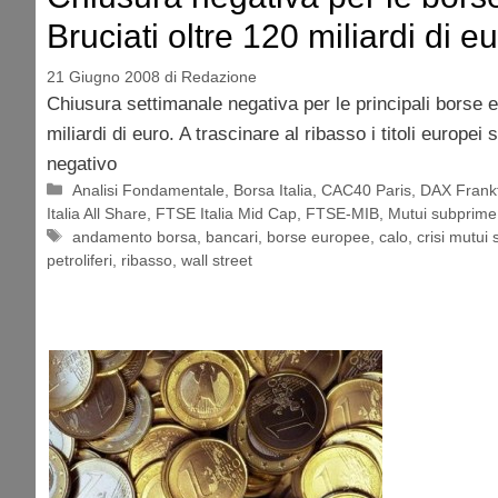
Bruciati oltre 120 miliardi di e
21 Giugno 2008
di
Redazione
Chiusura settimanale negativa per le principali borse e
miliardi di euro. A trascinare al ribasso i titoli europei
negativo
Categorie
Analisi Fondamentale
,
Borsa Italia
,
CAC40 Paris
,
DAX Frankf
Italia All Share
,
FTSE Italia Mid Cap
,
FTSE-MIB
,
Mutui subprime
Tag
andamento borsa
,
bancari
,
borse europee
,
calo
,
crisi mutui
petroliferi
,
ribasso
,
wall street