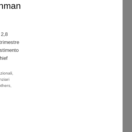
Lehman
 2,8
 trimestre
estimento
hief
zionali
,
nziari
thers
,