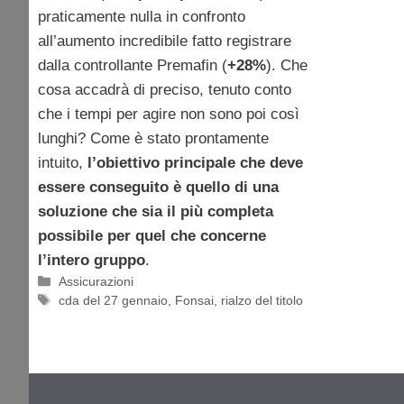
praticamente nulla in confronto
all’aumento incredibile fatto registrare
dalla controllante Premafin (
+28%
). Che
cosa accadrà di preciso, tenuto conto
che i tempi per agire non sono poi così
lunghi? Come è stato prontamente
intuito,
l’obiettivo principale che deve
essere conseguito è quello di una
soluzione che sia il più completa
possibile per quel che concerne
l’intero gruppo
.
Categorie
Assicurazioni
Tag
cda del 27 gennaio
,
Fonsai
,
rialzo del titolo