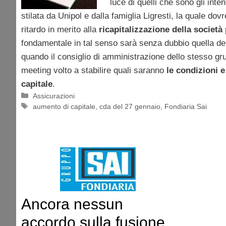
luce di quelli che sono gli inte
stilata da Unipol e dalla famiglia Ligresti, la quale do
ritardo in merito alla
ricapitalizzazione della societ
fondamentale in tal senso sarà senza dubbio quella de
quando il consiglio di amministrazione dello stesso gr
meeting volto a stabilire quali saranno
le condizioni e
capitale
.
Categorie
Assicurazioni
Tag
aumento di capitale
,
cda del 27 gennaio
,
Fondiaria Sai
Ancora nessun
accordo sulla fusione