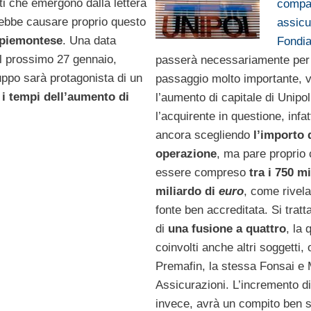
nti che emergono dalla lettera
compa
vrebbe causare proprio questo
assicu
à piemontese
. Una data
Fondia
l prossimo 27 gennaio,
passerà necessariamente per
uppo sarà protagonista di un
passaggio molto importante, v
 i tempi dell’aumento di
l’aumento di capitale di Unipol
l’acquirente in questione, infat
ancora scegliendo
l’importo 
operazione
, ma pare proprio
essere compreso
tra i 750 mi
miliardo di
euro
, come rivel
fonte ben accreditata. Si tratta
di
una fusione a quattro
, la 
coinvolti anche altri soggetti,
Premafin, la stessa Fonsai e 
Assicurazioni. L’incremento di
invece, avrà un compito ben s