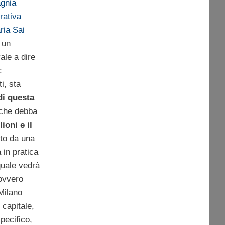
gnia
rativa
ria Sai
 un
ale a dire
:
ti, sta
di questa
 che debba
lioni e il
ato da una
 in pratica
quale vedrà
 ovvero
Milano
 capitale,
pecifico,