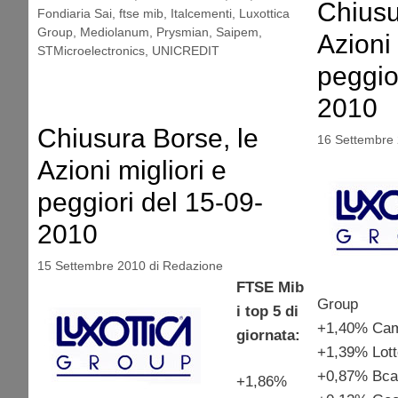
Chiusu
Fondiaria Sai
,
ftse mib
,
Italcementi
,
Luxottica
Group
,
Mediolanum
,
Prysmian
,
Saipem
,
Azioni 
STMicroelectronics
,
UNICREDIT
peggio
2010
Chiusura Borse, le
16 Settembre
Azioni migliori e
peggiori del 15-09-
2010
15 Settembre 2010
di
Redazione
FTSE Mib
Group
i top 5 di
+1,40% Cam
giornata:
+1,39% Lot
+0,87% Bc
+1,86%