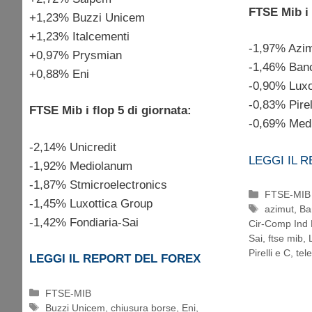
FTSE Mib i 
+1,23% Buzzi Unicem
+1,23% Italcementi
-1,97% Azi
+0,97% Prysmian
-1,46% Ban
+0,88% Eni
-0,90% Luxo
-0,83% Pirel
FTSE Mib i flop 5 di giornata:
-0,69% Medi
-2,14% Unicredit
LEGGI IL 
-1,92% Mediolanum
-1,87% Stmicroelectronics
Categorie
FTSE-MIB
-1,45% Luxottica Group
Tag
azimut
,
Ba
-1,42% Fondiaria-Sai
Cir-Comp Ind 
Sai
,
ftse mib
,
Pirelli e C
,
tel
LEGGI IL REPORT DEL FOREX
Categorie
FTSE-MIB
Tag
Buzzi Unicem
,
chiusura borse
,
Eni
,