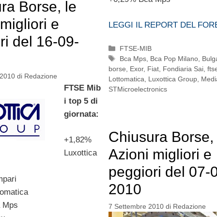
ra Borse, le
migliori e
LEGGI IL REPORT DEL FOR
ri del 16-09-
Categorie
FTSE-MIB
Tag
Bca Mps
,
Bca Pop Milano
,
Bulg
borse
,
Exor
,
Fiat
,
Fondiaria Sai
,
fts
 2010
di
Redazione
Lottomatica
,
Luxottica Group
,
Medi
FTSE Mib
STMicroelectronics
i top 5 di
giornata:
Chiusura Borse, 
+1,82%
Azioni migliori e
Luxottica
peggiori del 07-
pari
2010
tomatica
a Mps
7 Settembre 2010
di
Redazione