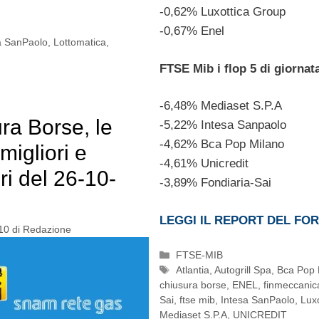
-0,62% Luxottica Group
-0,67% Enel
a SanPaolo
,
Lottomatica
,
FTSE Mib i flop 5 di giornat
-6,48% Mediaset S.P.A
ra Borse, le
-5,22% Intesa Sanpaolo
-4,62% Bca Pop Milano
migliori e
-4,61% Unicredit
ri del 26-10-
-3,89% Fondiaria-Sai
LEGGI IL REPORT DEL FO
10
di
Redazione
Categorie
FTSE-MIB
Tag
Atlantia
,
Autogrill Spa
,
Bca Pop 
chiusura borse
,
ENEL
,
finmeccanic
Sai
,
ftse mib
,
Intesa SanPaolo
,
Lux
Mediaset S.P.A
,
UNICREDIT