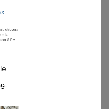
EX
ari
,
chiusura
e mib
,
aset S.P.A
,
le
09-