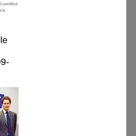
,
Luxottica
nca
le
09-