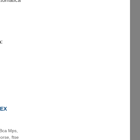
ttomatica
a:
REX
Bca Mps
,
borse
,
ftse