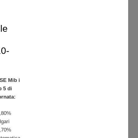
le
10-
SE Mib i
p 5 di
ornata:
,80%
lgari
,70%