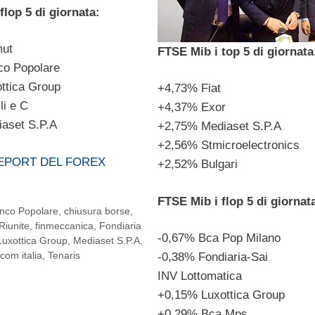
flop 5 di giornata:
mut
FTSE Mib i top 5 di giornata
co Popolare
ttica Group
+4,73% Fiat
li e C
+4,37% Exor
aset S.P.A
+2,75% Mediaset S.P.A
+2,56% Stmicroelectronics
REPORT DEL FOREX
+2,52% Bulgari
FTSE Mib i flop 5 di giornat
nco Popolare
,
chiusura borse
,
Riunite
,
finmeccanica
,
Fondiaria
-0,67% Bca Pop Milano
Luxottica Group
,
Mediaset S.P.A
,
ecom italia
,
Tenaris
-0,38% Fondiaria-Sai
INV Lottomatica
+0,15% Luxottica Group
+0,29% Bca Mps