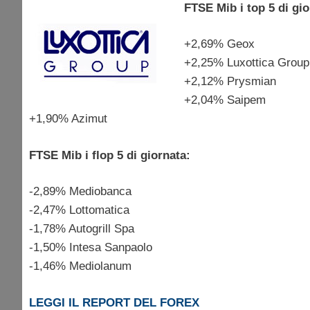
FTSE Mib i top 5 di gio
+2,69% Geox
+2,25% Luxottica Group
+2,12% Prysmian
+2,04% Saipem
+1,90% Azimut
FTSE Mib i flop 5 di giornata:
-2,89% Mediobanca
-2,47% Lottomatica
-1,78% Autogrill Spa
-1,50% Intesa Sanpaolo
-1,46% Mediolanum
LEGGI IL REPORT DEL FOREX