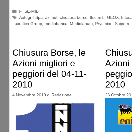
Categorie
FTSE-MIB
Tag
Autogrill Spa
,
azimut
,
chiusura borse
,
ftse mib
,
GEOX
,
Intes
Luxottica Group
,
mediobanca
,
Mediolanum
,
Prysmian
,
Saipem
Chiusura Borse, le
Chiusu
Azioni migliori e
Azioni 
peggiori del 04-11-
peggio
2010
2010
4 Novembre 2010
di
Redazione
26 Ottobre 20