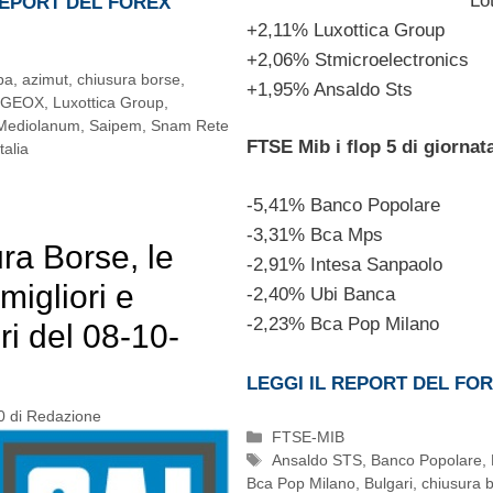
Lo
REPORT DEL FOREX
+2,11% Luxottica Group
+2,06% Stmicroelectronics
pa
,
azimut
,
chiusura borse
,
+1,95% Ansaldo Sts
GEOX
,
Luxottica Group
,
Mediolanum
,
Saipem
,
Snam Rete
FTSE Mib i flop 5 di giornat
talia
-5,41% Banco Popolare
-3,31% Bca Mps
ra Borse, le
-2,91% Intesa Sanpaolo
migliori e
-2,40% Ubi Banca
-2,23% Bca Pop Milano
ri del 08-10-
LEGGI IL REPORT DEL FO
0
di
Redazione
Categorie
FTSE-MIB
Tag
Ansaldo STS
,
Banco Popolare
,
Bca Pop Milano
,
Bulgari
,
chiusura 