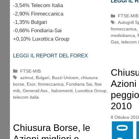
LEGGI IL 
-3,54% Telecom Italia
-2,90% Finmeccanica
Categorie
FTSE-MIB
-1,35% Bulgari
Tag
Autogrill S
finmeccanica
,
-0,66% Fondiaria-Sai
mediobanca
,
+0,10% Luxottica Group
Gas
,
telecom i
LEGGI IL REPORT DEL FOREX
Chiusu
Categorie
FTSE-MIB
Tag
azimut
,
Bulgari
,
Buzzi Unicem
,
chiusura
Azioni 
borse
,
Exor
,
finmeccanica
,
Fondiaria Sai
,
ftse
mib
,
Generali Ass.
,
Italcementi
,
Luxottica Group
,
peggio
telecom italia
2010
8 Ottobre 201
Chiusura Borse, le
Azioni migliori e