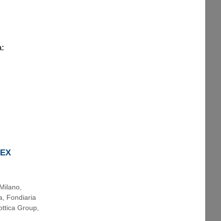
a:
REX
Milano
,
a
,
Fondiaria
ottica Group
,