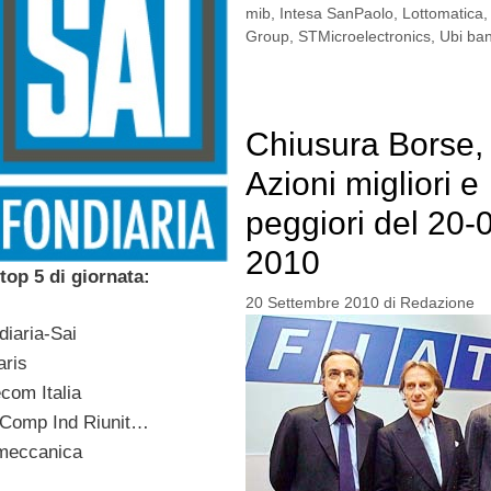
mib
,
Intesa SanPaolo
,
Lottomatica
Group
,
STMicroelectronics
,
Ubi ba
Chiusura Borse, 
Azioni migliori e
peggiori del 20-
2010
top 5 di giornata:
20 Settembre 2010
di
Redazione
iaria-Sai
aris
com Italia
-Comp Ind Riunit…
meccanica