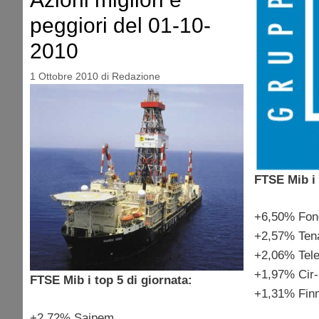
peggiori del 01-10-
2010
1 Ottobre 2010
di
Redazione
FTSE Mib i 
+6,50% Fond
+2,57% Ten
+2,06% Tele
+1,97% Cir
FTSE Mib i top 5 di giornata:
+1,31% Fin
+2,72% Saipem