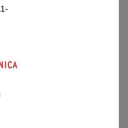
11-
: