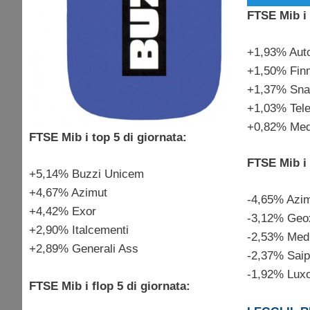
FTSE Mib i 
+1,93% Auto
+1,50% Fin
+1,37% Sna
+1,03% Tele
+0,82% Med
FTSE Mib i top 5 di giornata:
FTSE Mib i 
+5,14% Buzzi Unicem
+4,67% Azimut
-4,65% Azi
+4,42% Exor
-3,12% Geo
+2,90% Italcementi
-2,53% Med
+2,89% Generali Ass
-2,37% Sai
-1,92% Luxo
FTSE Mib i flop 5 di giornata: