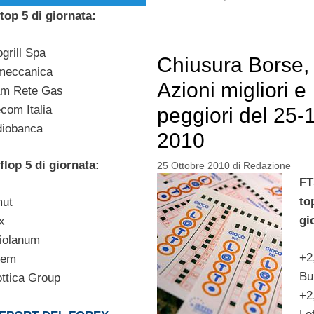
top 5 di giornata:
grill Spa
Chiusura Borse, 
meccanica
Azioni migliori e
m Rete Gas
com Italia
peggiori del 25-
iobanca
2010
flop 5 di giornata:
25 Ottobre 2010
di
Redazione
FT
to
mut
gi
x
iolanum
+2
pem
Bu
ttica Group
+2