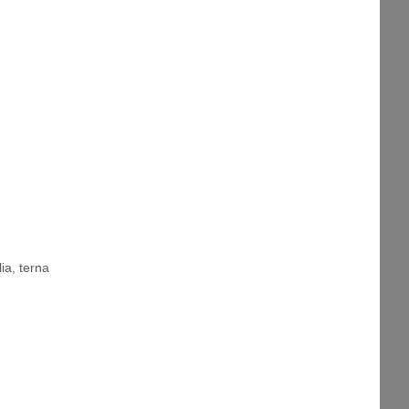
lia
,
terna