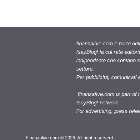
finanzalive.com è parte d
IsayBlog! la cui rete editor
indipendente che contano su
settore.
Per pubblicità, comunicati 
finanzalive.com is part o
IsayBlog! network.
For advertising, press rele
Finanzalive.com © 2026. All right reserverd.