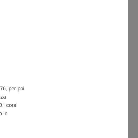
76, per poi
nza
 i corsi
o in