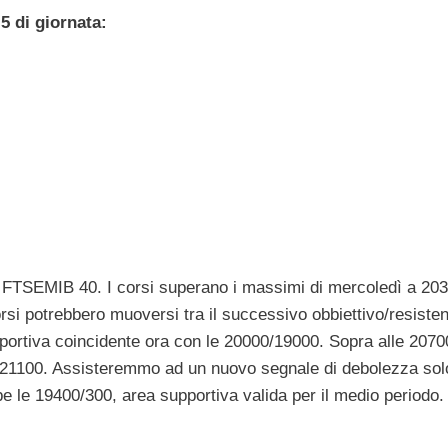
5 di giornata:
l FTSEMIB 40. I corsi superano i massimi di mercoledì a 203
orsi potrebbero muoversi tra il successivo obbiettivo/resiste
pportiva coincidente ora con le 20000/19000. Sopra alle 20700
00/21100. Assisteremmo ad un nuovo segnale di debolezza sol
be le 19400/300, area supportiva valida per il medio periodo.