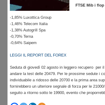
FTSE Mib i flop 
-1,85% Luxottica Group
-1,46% Telecom Italia
-1,38% Autogrill Spa
-0,70% Terna
-0,64% Saipem
LEGGI IL REPORT DEL FOREX
Seduta di giovedì 02 agosto in leggero recupero per i
andare la test delle 20479. Per le prossime sedute i c
individuabile a ridosso delle 20700 e la prima area su
fornirebbero un ulteriore segnale di forza per le 210
seguito a ritorno sotto le 19900, evento che proporreb