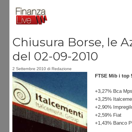
Vai
al
contenuto
Chiusura Borse, le Az
del 02-09-2010
2 Settembre 2010
di
Redazione
FTSE Mib i top 
+3,27% Bca Mp
+3,25% Italceme
+2,90% Impregil
+2,59% Fiat
+1,43% Banco P