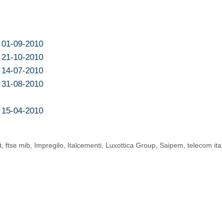
l 01-09-2010
l 21-10-2010
l 14-07-2010
l 31-08-2010
l 15-04-2010
t
,
ftse mib
,
Impregilo
,
Italcementi
,
Luxottica Group
,
Saipem
,
telecom ita