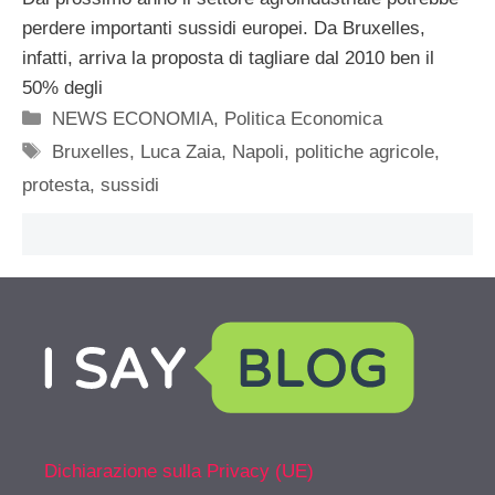
perdere importanti sussidi europei. Da Bruxelles,
infatti, arriva la proposta di tagliare dal 2010 ben il
50% degli
Categorie
NEWS ECONOMIA
,
Politica Economica
Tag
Bruxelles
,
Luca Zaia
,
Napoli
,
politiche agricole
,
protesta
,
sussidi
Dichiarazione sulla Privacy (UE)