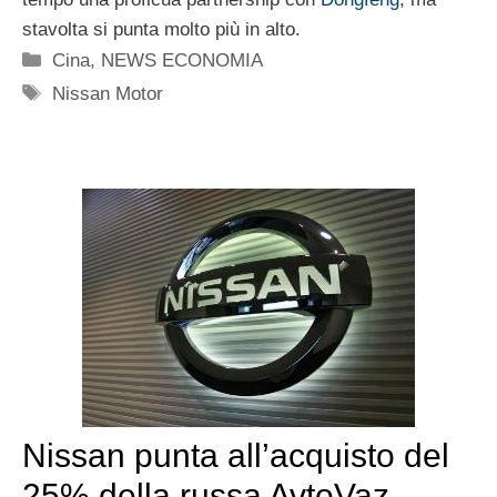
stavolta si punta molto più in alto.
Categorie
Cina
,
NEWS ECONOMIA
Tag
Nissan Motor
Nissan punta all’acquisto del
25% della russa AvtoVaz