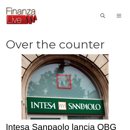
Vai
al
ME
contenuto
Over the counter
Intesa Sanpaolo lancia OBG