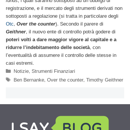
funds
, i quali saranno sottoposti ad un obbligo di
registrazione, e il mercato degli strumenti derivati non
sottoposti a regolazione (si tratta in particolare degli
Otc
,
Over the counter
). Secondo il parere di
Geithner
, il nuovo ente di controllo potrà godere di
poteri volti a dare maggior vigore al capitale e a
ridurre l’indebitamento delle società
, con
l’eventualità di assumere il controllo delle stesse in
casi estremi.
Categorie
Notizie
,
Strumenti Finanziari
Tag
Ben Bernanke
,
Over the counter
,
Timothy Geithner