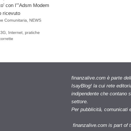
o’ con l’”Adsm Modem
 ricevuto
ne Comunitaria
,
NEWS
H3G
,
Internet
,
pratiche
orrette
finanzalive.com è parte d
IsayBlog! la cui rete editor
indipendente che contano su
settore.
Per pubblicità, comunicati 
finanzalive.com is part o