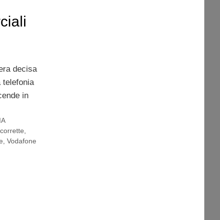
iali
iera decisa
 telefonia
cende in
IA
corrette
,
e
,
Vodafone