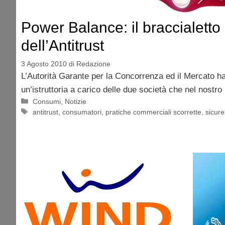
Power Balance: il braccialetto
dell’Antitrust
3 Agosto 2010
di
Redazione
L’Autorità Garante per la Concorrenza ed il Mercato ha
un’istruttoria a carico delle due società che nel nostr
Categorie
Consumi
,
Notizie
Tag
antitrust
,
consumatori
,
pratiche commerciali scorrette
,
sicur