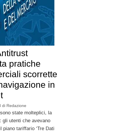
ntitrust
ta pratiche
ciali scorrette
 navigazione in
t
8
di
Redazione
ono state molteplici, la
 gli utenti che avevano
il piano tariffario ‘Tre Dati