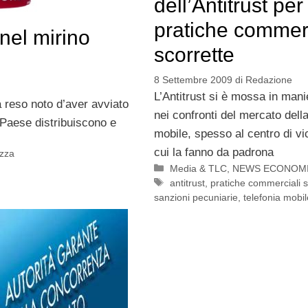
dell’Antitrust per
pratiche commerc
 nel mirino
scorrette
8 Settembre 2009
di
Redazione
L’Antitrust si è mossa in man
 reso noto d’aver avviato
nei confronti del mercato della
o Paese distribuiscono e
mobile, spesso al centro di vi
cui la fanno da padrona
ezza
Categorie
Media & TLC
,
NEWS ECONOM
Tag
antitrust
,
pratiche commerciali s
sanzioni pecuniarie
,
telefonia mobil