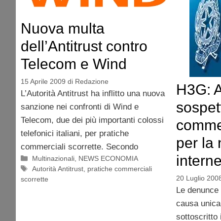
Nuova multa
dell’Antitrust contro
Telecom e Wind
15 Aprile 2009
di
Redazione
H3G: A
L’Autorità Antitrust ha inflitto una nuova
sospet
sanzione nei confronti di Wind e
Telecom, due dei più importanti colossi
commer
telefonici italiani, per pratiche
per la
commerciali scorrette. Secondo
interne
Categorie
Multinazionali
,
NEWS ECONOMIA
Tag
Autorità Antitrust
,
pratiche commerciali
20 Luglio 200
scorrette
Le denunce s
causa unica:
sottoscritto 