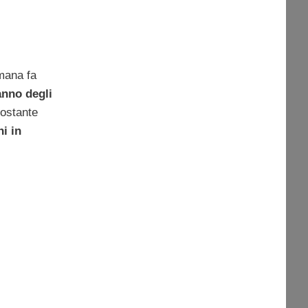
imana fa
anno degli
ostante
i in