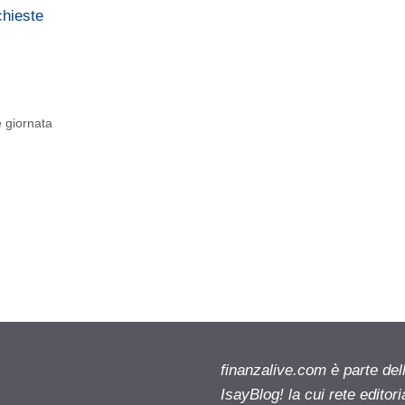
chieste
e giornata
finanzalive.com è parte d
IsayBlog! la cui rete editor