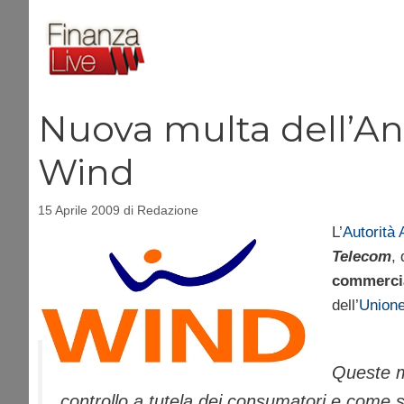
Vai
al
contenuto
Nuova multa dell’An
Wind
15 Aprile 2009
di
Redazione
L’
Autorità 
Telecom
, 
commercia
dell’
Unione
Queste mu
controllo a tutela dei consumatori e come s