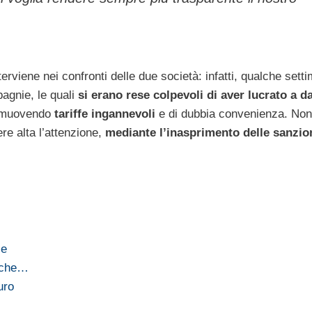
terviene nei confronti delle due società: infatti, qualche sett
agnie, le quali
si erano rese colpevoli di aver lucrato a d
romuovendo
tariffe ingannevoli
e di dubbia convenienza. Non
re alta l’attenzione,
mediante l’inasprimento delle sanzion
ie
tiche…
uro