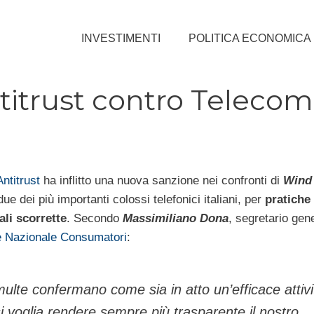
INVESTIMENTI
POLITICA ECONOMICA
titrust contro Telecom
Antitrust
ha inflitto una nuova sanzione nei confronti di
Wind
due dei più importanti colossi telefonici italiani, per
pratiche
li scorrette
. Secondo
Massimiliano Dona
, segretario gen
 Nazionale Consumatori
:
lte confermano come sia in atto un’efficace attivi
i voglia rendere sempre più trasparente il nostro