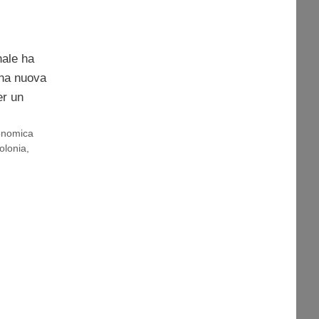
nale ha
una nuova
er un
conomica
olonia
,