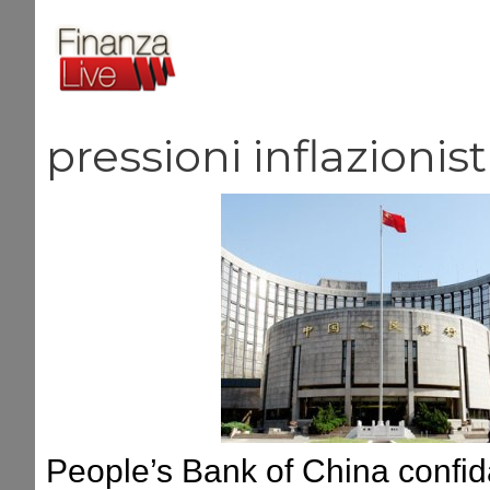
Vai
al
contenuto
pressioni inflazionis
People’s Bank of China confida