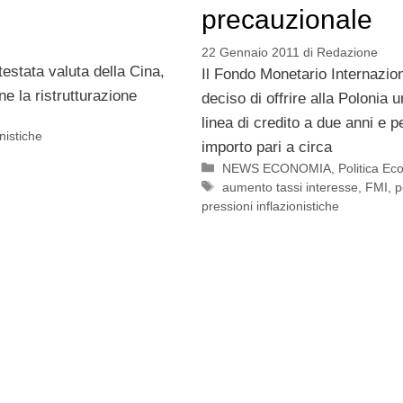
precauzionale
22 Gennaio 2011
di
Redazione
testata valuta della Cina,
Il Fondo Monetario Internazio
e la ristrutturazione
deciso di offrire alla Polonia 
linea di credito a due anni e p
onistiche
importo pari a circa
Categorie
NEWS ECONOMIA
,
Politica E
Tag
aumento tassi interesse
,
FMI
,
p
pressioni inflazionistiche