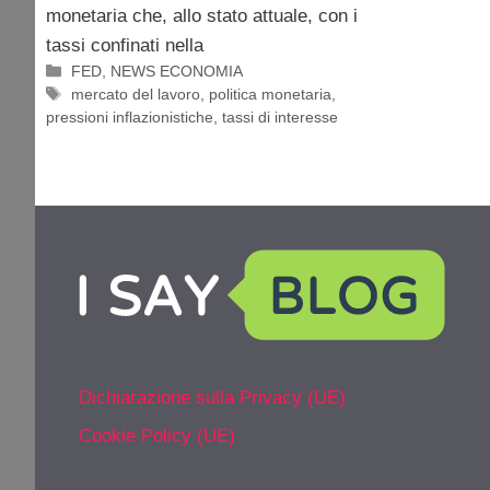
monetaria che, allo stato attuale, con i
tassi confinati nella
Categorie
FED
,
NEWS ECONOMIA
Tag
mercato del lavoro
,
politica monetaria
,
pressioni inflazionistiche
,
tassi di interesse
Dichiarazione sulla Privacy (UE)
Cookie Policy (UE)