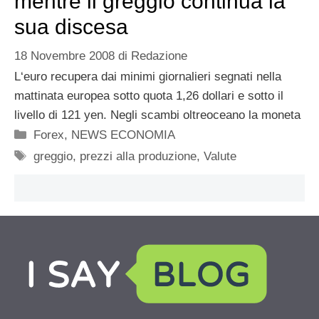
mentre il greggio continua la
sua discesa
18 Novembre 2008
di
Redazione
L‘euro recupera dai minimi giornalieri segnati nella
mattinata europea sotto quota 1,26 dollari e sotto il
livello di 121 yen. Negli scambi oltreoceano la moneta
Categorie
Forex
,
NEWS ECONOMIA
Tag
greggio
,
prezzi alla produzione
,
Valute