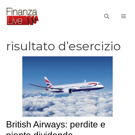
Vai
al
ME
contenuto
risultato d’esercizio
British Airways: perdite e